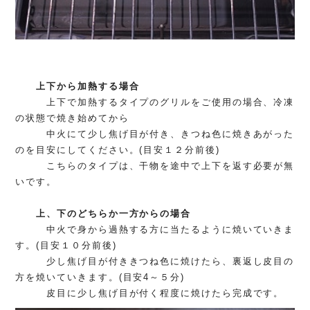
上下から加熱する場合
上下で加熱するタイプのグリルをご使用の場合、
冷凍
の状態で焼き始めてから
中火にて少し焦げ目が付き、きつね色に焼きあがった
のを目安にしてください。(目安１２分前後)
こちらのタイプは、干物を途中で上下を返す必要が無
いです。
上、下のどちらか一方からの場合
中火で身から過熱する方に当たるように焼いていきま
す。(目安１０分前後)
少し焦げ目が付ききつね色に焼けたら、裏返し皮目の
方を焼いていきます。(目安4～５分)
皮目に少し焦げ目が付く程度に焼けたら完成です。