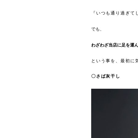
『いつも通り過ぎて
でも、
わざわざ当店に足を運
という事を、最初に
〇さば灰干し